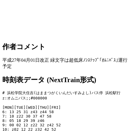
作者コメント
平成27年04月01日改正 緑文字は超低床ﾉﾝｽﾃｯﾌﾟ｢ｵﾑﾆﾊﾞｽ｣運行
予定
時刻表データ (NextTrain形式)
# 浜松学院大住吉(はままつがくいんだいすみよし)バス停 浜松駅行

z:オムニバス;;#008000

[MON][TUE][WED][THU][FRI]

6: 13 25 31 z43 z44 58

7: 10 z22 30 37 47 58

8: 05 18 29 39 z46

9: 00 02 12 z22 32 z42 52

10: z02 12 22 z32 42 52
