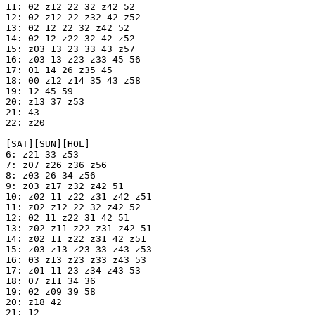
11: 02 z12 22 32 z42 52

12: 02 z12 22 z32 42 z52

13: 02 12 22 32 z42 52

14: 02 12 z22 32 42 z52

15: z03 13 23 33 43 z57

16: z03 13 z23 z33 45 56

17: 01 14 26 z35 45

18: 00 z12 z14 35 43 z58

19: 12 45 59

20: z13 37 z53

21: 43

22: z20

[SAT][SUN][HOL]

6: z21 33 z53

7: z07 z26 z36 z56

8: z03 26 34 z56

9: z03 z17 z32 z42 51

10: z02 11 z22 z31 z42 z51

11: z02 z12 22 32 z42 52

12: 02 11 z22 31 42 51

13: z02 z11 z22 z31 z42 51

14: z02 11 z22 z31 42 z51

15: z03 z13 z23 33 z43 z53

16: 03 z13 z23 z33 z43 53

17: z01 11 23 z34 z43 53

18: 07 z11 34 36

19: 02 z09 39 58

20: z18 42

21: 12
