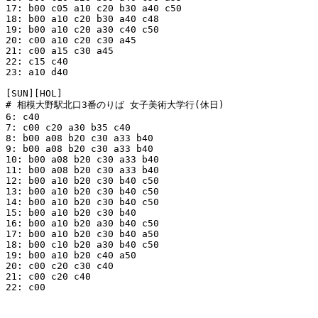
17: b00 c05 a10 c20 b30 a40 c50

18: b00 a10 c20 b30 a40 c48

19: b00 a10 c20 a30 c40 c50

20: c00 a10 c20 c30 a45

21: c00 a15 c30 a45

22: c15 c40

23: a10 d40

[SUN][HOL]

# 相模大野駅北口3番のりば 女子美術大学行(休日)

6: c40

7: c00 c20 a30 b35 c40

8: b00 a08 b20 c30 a33 b40

9: b00 a08 b20 c30 a33 b40

10: b00 a08 b20 c30 a33 b40

11: b00 a08 b20 c30 a33 b40

12: b00 a10 b20 c30 b40 c50

13: b00 a10 b20 c30 b40 c50

14: b00 a10 b20 c30 b40 c50

15: b00 a10 b20 c30 b40

16: b00 a10 b20 a30 b40 c50

17: b00 a10 b20 c30 b40 a50

18: b00 c10 b20 a30 b40 c50

19: b00 a10 b20 c40 a50

20: c00 c20 c30 c40

21: c00 c20 c40

22: c00
