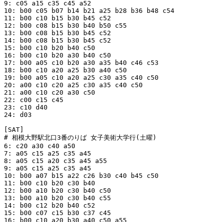
9: c05 a15 c35 c45 a52

10: b00 c05 b07 b14 b21 a25 b28 b36 b48 c54

11: b00 c10 b15 b30 b45 c52

12: b00 c08 b15 b30 b40 b50 c55

13: b00 c08 b15 b30 b45 c52

14: b00 c08 b15 b30 b45 c52

15: b00 c10 b20 b40 c50

16: b00 c10 b20 a30 b40 c50

17: b00 a05 c10 b20 a30 a35 b40 c46 c53

18: b00 c10 a20 a25 b30 a40 c50

19: b00 a05 c10 a20 a25 c30 a35 c40 c50

20: a00 c10 c20 a25 c30 a35 c40 c50

21: a00 c10 c20 a30 c50

22: c00 c15 c45

23: c10 d40

24: d03

[SAT]

# 相模大野駅北口3番のりば 女子美術大学行(土曜)

6: c20 a30 c40 a50

7: a05 c15 a25 c35 a45

8: a05 c15 a20 c35 a45 a55

9: a05 c15 a25 c35 a45

10: b00 a07 b15 a22 c26 b30 c40 b45 c50

11: b00 c10 b20 c30 b40

12: b00 a10 b20 c30 b40 c50

13: b00 a10 b20 c30 b40 c55

14: b00 c12 b20 b40 c52

15: b00 c07 c15 b30 c37 c45

16: b00 c10 a20 b30 a40 c50 a55
