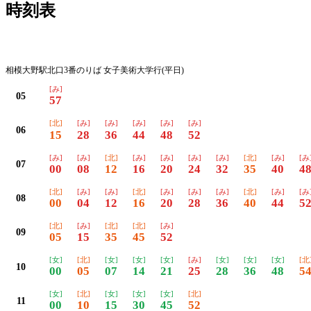
時刻表
平日
相模大野駅北口3番のりば 女子美術大学行(平日)
[み]
05
57
[北]
[み]
[み]
[み]
[み]
[み]
06
15
28
36
44
48
52
[み]
[み]
[北]
[み]
[み]
[み]
[み]
[北]
[み]
[み
07
00
08
12
16
20
24
32
35
40
4
[北]
[み]
[み]
[北]
[み]
[み]
[み]
[北]
[み]
[み
08
00
04
12
16
20
28
36
40
44
5
[北]
[み]
[北]
[北]
[み]
09
05
15
35
45
52
[女]
[北]
[女]
[女]
[女]
[み]
[女]
[女]
[女]
[北
10
00
05
07
14
21
25
28
36
48
5
[女]
[北]
[女]
[女]
[女]
[北]
11
00
10
15
30
45
52