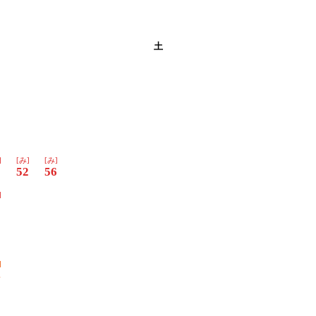
土
]
[み]
[み]
8
52
56
]
2
]
4