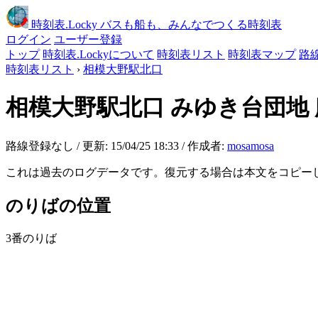
時刻表
.Locky
バスも船も、みんなでつくる時刻表
ログイン
ユーザー登録
トップ
時刻表.Lockyについて
時刻表リスト
時刻表マップ
路
時刻表リスト
›
相模大野駅北口
相模大野駅北口
みゆき台団地 
路線登録なし / 更新: 15/04/25 18:33 / 作成者:
mosamosa
これは過去のログデータです。復元する場合は本文をコピー
のりばの位置
3番のりば