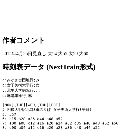
作者コメント
2015年4月25日見直し 大54 大55 大59 大60
時刻表データ (NextTrain形式)
a:みゆき台団地行;み

b:女子美術大学行;女

c:北里大学病院行;北

d:麻溝車庫行;麻

[MON][TUE][WED][THU][FRI]

# 相模大野駅北口3番のりば 女子美術大学行(平日)

5: a57

6: c15 a28 a36 a44 a48 a52

7: a00 a08 c12 a16 a20 a24 a32 c35 a40 a48 a52 a56

8: c00 a04 a12 c16 a20 a28 a36 c40 a44 a52
