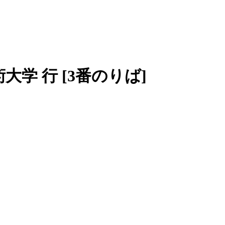
術大学 行
[3番のりば]