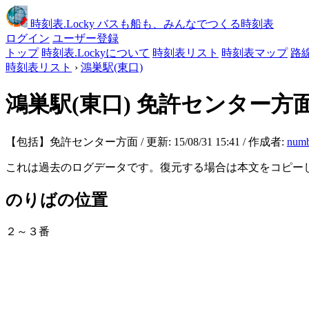
時刻表
.Locky
バスも船も、みんなでつくる時刻表
ログイン
ユーザー登録
トップ
時刻表.Lockyについて
時刻表リスト
時刻表マップ
路
時刻表リスト
›
鴻巣駅(東口)
鴻巣駅(東口)
免許センター方
【包括】免許センター方面 / 更新: 15/08/31 15:41 / 作成者:
numb
これは過去のログデータです。復元する場合は本文をコピー
のりばの位置
２～３番