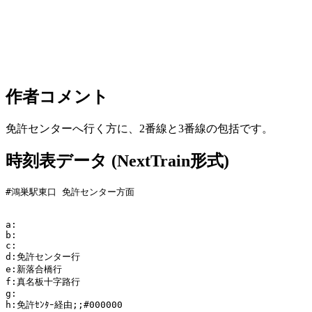
作者コメント
免許センターへ行く方に、2番線と3番線の包括です。
時刻表データ (NextTrain形式)
#鴻巣駅東口 免許センター方面

a:

b:

c:

d:免許センター行

e:新落合橋行

f:真名板十字路行

g:

h:免許ｾﾝﾀｰ経由;;#000000
