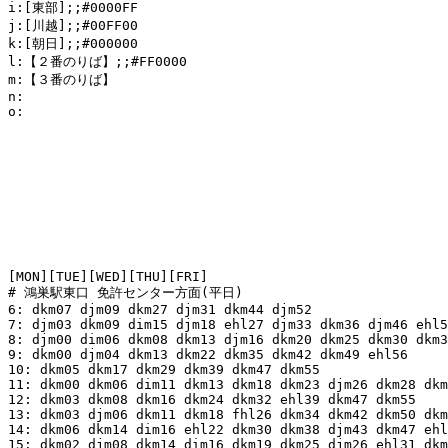
i:[東部];;#0000FF

j:[川越];;#00FF00

k:[朝日];;#000000

l:【２番のりば】;;#FF0000

m:【３番のりば】

n:

o:

[MON][TUE][WED][THU][FRI]

# 鴻巣駅東口 免許センター方面(平日)

6: dkm07 djm09 dkm27 djm31 dkm44 djm52

7: djm03 dkm09 dim15 djm18 ehl27 djm33 dkm36 djm46 ehl5
8: djm00 dim06 dkm08 dkm13 djm16 dkm20 dkm25 dkm30 dkm3
9: dkm00 djm04 dkm13 dkm22 dkm35 dkm42 dkm49 ehl56

10: dkm05 dkm17 dkm29 dkm39 dkm47 dkm55

11: dkm00 dkm06 dim11 dkm13 dkm18 dkm23 djm26 dkm28 dkm
12: dkm03 dkm08 dkm16 dkm24 dkm32 ehl39 dkm47 dkm55

13: dkm03 djm06 dkm11 dkm18 fhl26 dkm34 dkm42 dkm50 dkm
14: dkm06 dkm14 dim16 ehl22 dkm30 dkm38 djm43 dkm47 ehl
15: dkm02 djm08 dkm14 dim16 dkm19 dkm25 djm26 ehl31 dkm