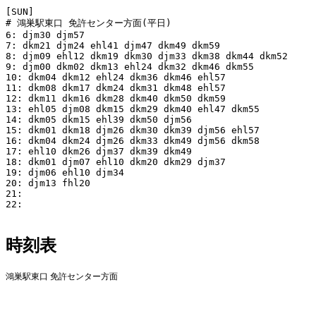
[SUN]

# 鴻巣駅東口 免許センター方面(平日)

6: djm30 djm57

7: dkm21 djm24 ehl41 djm47 dkm49 dkm59

8: djm09 ehl12 dkm19 dkm30 djm33 dkm38 dkm44 dkm52

9: djm00 dkm02 dkm13 ehl24 dkm32 dkm46 dkm55

10: dkm04 dkm12 ehl24 dkm36 dkm46 ehl57

11: dkm08 dkm17 dkm24 dkm31 dkm48 ehl57

12: dkm11 dkm16 dkm28 dkm40 dkm50 dkm59

13: ehl05 djm08 dkm15 dkm29 dkm40 ehl47 dkm55

14: dkm05 dkm15 ehl39 dkm50 djm56

15: dkm01 dkm18 djm26 dkm30 dkm39 djm56 ehl57

16: dkm04 dkm24 djm26 dkm33 dkm49 djm56 dkm58

17: ehl10 dkm26 djm37 dkm39 dkm49

18: dkm01 djm07 ehl10 dkm20 dkm29 djm37

19: djm06 ehl10 djm34

20: djm13 fhl20

21:

22:

時刻表
鴻巣駅東口 免許センター方面
平日