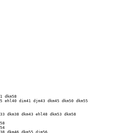
1 dkm58

5 ehl40 dim41 djm43 dkm45 dkm50 dkm55

33 dkm38 dkm43 ehl48 dkm53 dkm58

58

54

38 dkm46 dkm55 djm56
