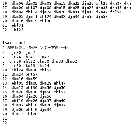
16: dkm00 dim02 dkm08 dkm15 dkm22 djm26 ehl29 dkm37 dkm
17: dkm00 ehl07 djm08 dkm15 dkm25 djm27 dkm35 dkm45 dkm
18: dkm04 fhl14 djm24 dkm28 dkm41 djm43 dkm47 fhl54

19: dkm05 djm11 ehl24 dkm33 djm34 dkm56 djm58

20: djm16 dkm19 ehl30

21: ehl31

22: fhl24

[SAT][HOL]

# 鴻巣駅東口 免許センター方面(平日)

6: djm30 djm57

7: djm24 ehl41 djm47

8: djm09 ehl12 dkm30 djm33 dkm52

9: djm00 dkm13 ehl24

10: ehl24 dkm36 ehl57

11: dkm24 ehl57

12: dkm16 dkm59

13: ehl05 djm08 dkm29 ehl47

14: dkm15 ehl39 dkm50 djm56

15: djm26 dkm30 djm56 ehl57

16: dkm04 djm26 djm56

17: ehl10 dkm26 djm37 dkm49

18: djm07 ehl10 dkm20 djm37

19: djm06 ehl10 djm34

20: djm13 fhl20

21:

22:
