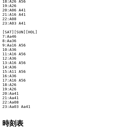
18:A26 A56

19:A26

20:A06 A41

21:A16 A41

22:A08

23:A03 A41

[SAT][SUN][HOL]

7:Aa46

8:Aa36

9:Aa16 A56

10:A36

11:A16 A56

12:A36

13:A16 A56

14:A36

15:A11 A56

16:A36

17:A16 A56

18:A26

19:A26

20:Aa41

21:Aa41

22:Aa08

23:Aa03 Aa41

時刻表