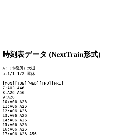
時刻表データ (NextTrain形式)
A:（市役所）大槻

a:1/1 1/2 運休

[MON][TUE][WED][THU][FRI]

7:A03 A46

8:A26 A56

9:A26

10:A06 A26

11:A06 A26

12:A06 A26

13:A06 A26

14:A06 A26

15:A06 A26

16:A06 A26

17:A06 A26 A56
