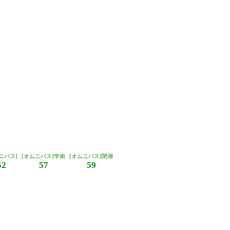
ニバス]
[オムニバス]学南
[オムニバス]閉湖
52
57
59