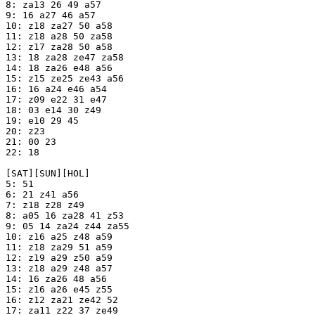
8: za13 26 49 a57

9: 16 a27 46 a57

10: z18 za27 50 a58

11: z18 a28 50 za58

12: z17 za28 50 a58

13: 18 za28 ze47 za58

14: 18 za26 e48 a56

15: z15 ze25 ze43 a56

16: 16 a24 e46 a54

17: z09 e22 31 e47

18: 03 e14 30 z49

19: e10 29 45

20: z23

21: 00 23

22: 18

[SAT][SUN][HOL]

5: 51

6: 21 z41 a56

7: z18 z28 z49

8: a05 16 za28 41 z53

9: 05 14 za24 z44 za55

10: z16 a25 z48 a59

11: z18 za29 51 a59

12: z19 a29 z50 a59

13: z18 a29 z48 a57

14: 16 za26 48 a56

15: z16 a26 e45 z55

16: z12 za21 ze42 52

17: za11 z22 37 ze49
