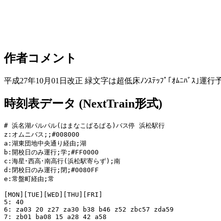
作者コメント
平成27年10月01日改正 緑文字は超低床ﾉﾝｽﾃｯﾌﾟ｢ｵﾑﾆﾊﾞｽ｣運行
時刻表データ (NextTrain形式)
# 浜名湖パルパル(はまなこぱるぱる)バス停 浜松駅行

z:オムニバス;;#008000

a:湖東団地中央通り経由;湖

b:開校日のみ運行;学;#FF0000

c:海星･西高･南高行(浜松駅寄らず);南

d:閉校日のみ運行;閉;#0080FF

e:常盤町経由;常

[MON][TUE][WED][THU][FRI]

5: 40

6: za03 20 z27 za30 b38 b46 z52 zbc57 zda59

7: zb01 ba08 15 a28 42 a58
