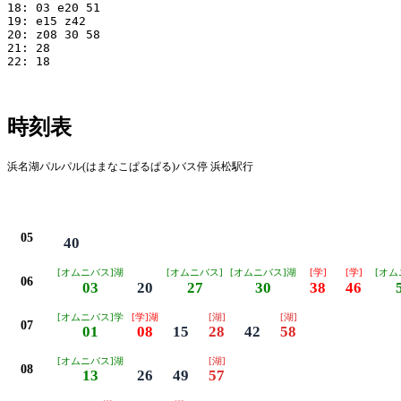
18: 03 e20 51

19: e15 z42

20: z08 30 58

21: 28

22: 18

時刻表
浜名湖パルパル(はまなこぱるぱる)バス停 浜松駅行
平日
05
40
[オムニバス]湖
[オムニバス]
[オムニバス]湖
[学]
[学]
[オム
06
03
20
27
30
38
46
[オムニバス]学
[学]湖
[湖]
[湖]
07
01
08
15
28
42
58
[オムニバス]湖
[湖]
08
13
26
49
57