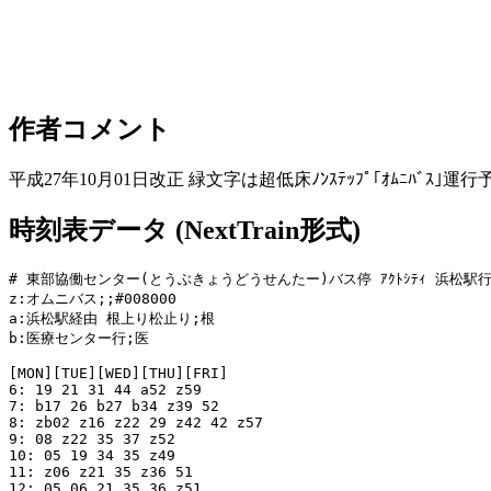
作者コメント
平成27年10月01日改正 緑文字は超低床ﾉﾝｽﾃｯﾌﾟ｢ｵﾑﾆﾊﾞｽ｣運行
時刻表データ (NextTrain形式)
# 東部協働センター(とうぶきょうどうせんたー)バス停 ｱｸﾄｼﾃｨ 浜松駅行
z:オムニバス;;#008000

a:浜松駅経由 根上り松止り;根

b:医療センター行;医

[MON][TUE][WED][THU][FRI]

6: 19 21 31 44 a52 z59

7: b17 26 b27 b34 z39 52

8: zb02 z16 z22 29 z42 42 z57

9: 08 z22 35 37 z52

10: 05 19 34 35 z49

11: z06 z21 35 z36 51

12: 05 06 21 35 36 z51
