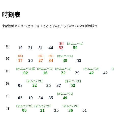
時刻表
東部協働センター(とうぶきょうどうせんたー)バス停 ｱｸﾄｼﾃｨ 浜松駅行
平日
[根]
[オムニバス]
06
19
21
31
44
52
59
[医]
[医]
[医]
[オムニバス]
07
17
26
27
34
39
52
[オムニバス]医
[オムニバス]
[オムニバス]
[オムニバス]
[
08
02
16
22
29
42
42
[オムニバス]
[オムニバス]
09
08
22
35
37
52
[オムニバス]
10
05
19
34
35
49
[オムニバス]
[オムニバス]
[オムニバス]
11
06
21
35
36
51