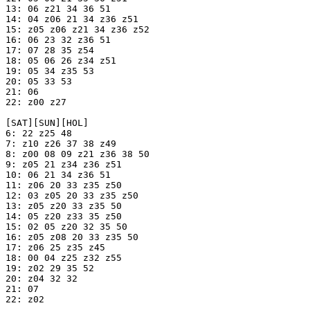
13: 06 z21 34 36 51

14: 04 z06 21 34 z36 z51

15: z05 z06 z21 34 z36 z52

16: 06 23 32 z36 51

17: 07 28 35 z54

18: 05 06 26 z34 z51

19: 05 34 z35 53

20: 05 33 53

21: 06

22: z00 z27

[SAT][SUN][HOL]

6: 22 z25 48

7: z10 z26 37 38 z49

8: z00 08 09 z21 z36 38 50

9: z05 21 z34 z36 z51

10: 06 21 34 z36 51

11: z06 20 33 z35 z50

12: 03 z05 20 33 z35 z50

13: z05 z20 33 z35 50

14: 05 z20 z33 35 z50

15: 02 05 z20 32 35 50

16: z05 z08 20 33 z35 50

17: z06 25 z35 z45

18: 00 04 z25 z32 z55

19: z02 29 35 52

20: z04 32 32

21: 07

22: z02
