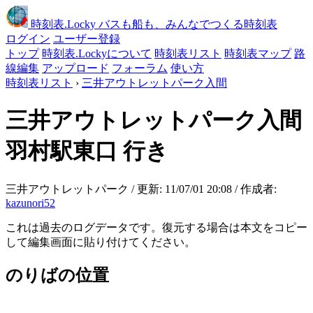
時刻表
.Locky
バスも船も、みんなでつくる時刻表
ログイン
ユーザー登録
トップ
時刻表.Lockyについて
時刻表リスト
時刻表マップ
路
線編集
アップロード
フォーラム
使い方
時刻表リスト
›
三井アウトレットパーク入間
三井アウトレットパーク入間
羽村駅東口 行き
三井アウトレットパーク / 更新: 11/07/01 20:08 / 作成者:
kazunori52
これは過去のログデータです。復元する場合は本文をコピー
して編集画面に貼り付けてください。
のりばの位置