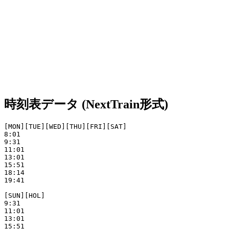
時刻表データ (NextTrain形式)
[MON][TUE][WED][THU][FRI][SAT]

8:01

9:31

11:01

13:01

15:51

18:14

19:41

[SUN][HOL]

9:31

11:01

13:01

15:51
