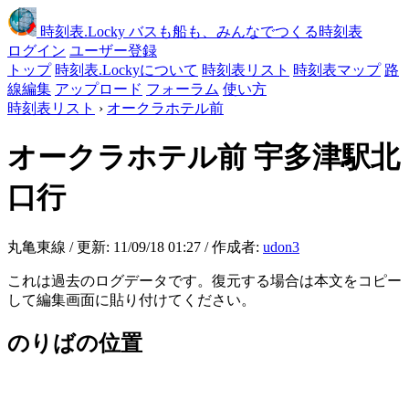
時刻表
.Locky
バスも船も、みんなでつくる時刻表
ログイン
ユーザー登録
トップ
時刻表.Lockyについて
時刻表リスト
時刻表マップ
路
線編集
アップロード
フォーラム
使い方
時刻表リスト
›
オークラホテル前
オークラホテル前
宇多津駅北
口行
丸亀東線 / 更新: 11/09/18 01:27 / 作成者:
udon3
これは過去のログデータです。復元する場合は本文をコピー
して編集画面に貼り付けてください。
のりばの位置