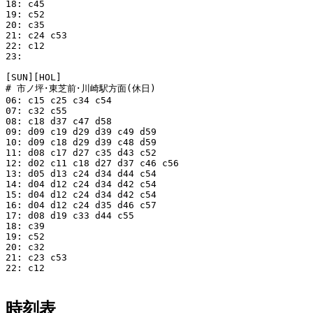
18: c45

19: c52

20: c35

21: c24 c53

22: c12

23: 

[SUN][HOL]

# 市ノ坪･東芝前･川崎駅方面(休日)

06: c15 c25 c34 c54

07: c32 c55

08: c18 d37 c47 d58

09: d09 c19 d29 d39 c49 d59

10: d09 c18 d29 d39 c48 d59

11: d08 c17 d27 c35 d43 c52

12: d02 c11 c18 d27 d37 c46 c56

13: d05 d13 c24 d34 d44 c54

14: d04 d12 c24 d34 d42 c54

15: d04 d12 c24 d34 d42 c54

16: d04 d12 c24 d35 d46 c57

17: d08 d19 c33 d44 c55

18: c39 

19: c52

20: c32

21: c23 c53

22: c12

時刻表