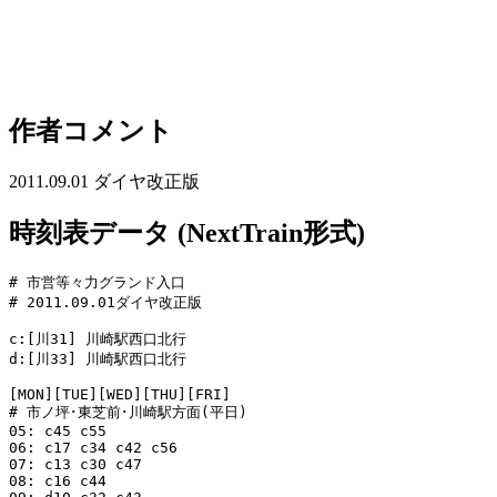
作者コメント
2011.09.01 ダイヤ改正版
時刻表データ (NextTrain形式)
# 市営等々力グランド入口

# 2011.09.01ダイヤ改正版

c:[川31] 川崎駅西口北行

d:[川33] 川崎駅西口北行

[MON][TUE][WED][THU][FRI]

# 市ノ坪･東芝前･川崎駅方面(平日)

05: c45 c55

06: c17 c34 c42 c56

07: c13 c30 c47

08: c16 c44
