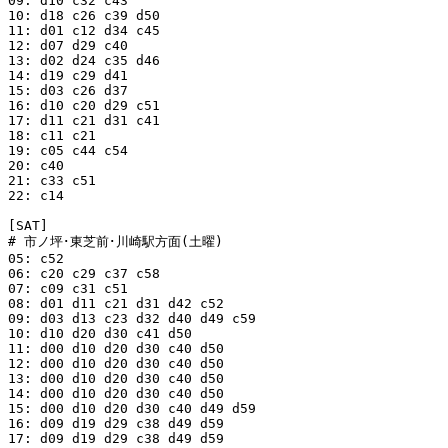
09: d10 c32 c43

10: d18 c26 c39 d50

11: d01 c12 d34 c45

12: d07 d29 c40

13: d02 d24 c35 d46

14: d19 c29 d41

15: d03 c26 d37

16: d10 c20 d29 c51

17: d11 c21 d31 c41

18: c11 c21

19: c05 c44 c54

20: c40

21: c33 c51

22: c14

[SAT]

# 市ノ坪･東芝前･川崎駅方面(土曜)

05: c52

06: c20 c29 c37 c58

07: c09 c31 c51

08: d01 d11 c21 d31 d42 c52

09: d03 d13 c23 d32 d40 d49 c59

10: d10 d20 d30 c41 d50

11: d00 d10 d20 d30 c40 d50

12: d00 d10 d20 d30 c40 d50

13: d00 d10 d20 d30 c40 d50

14: d00 d10 d20 d30 c40 d50

15: d00 d10 d20 d30 c40 d49 d59

16: d09 d19 d29 c38 d49 d59

17: d09 d19 d29 c38 d49 d59
