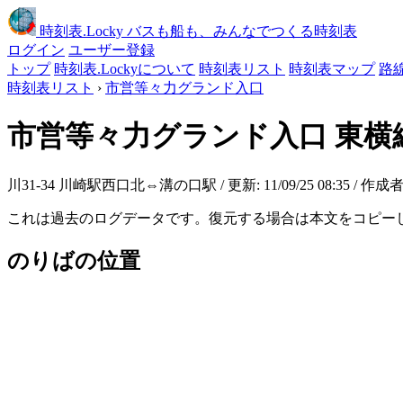
時刻表
.Locky
バスも船も、みんなでつくる時刻表
ログイン
ユーザー登録
トップ
時刻表.Lockyについて
時刻表リスト
時刻表マップ
路
時刻表リスト
›
市営等々力グランド入口
市営等々力グランド入口
東横
川31-34 川崎駅西口北⇔溝の口駅 / 更新: 11/09/25 08:35 / 作成者
これは過去のログデータです。復元する場合は本文をコピー
のりばの位置