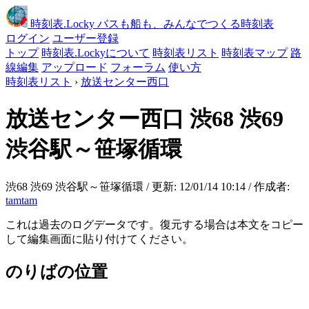
時刻表
.Locky
バスも船も、みんなでつくる時刻表
ログイン
ユーザー登録
トップ
時刻表.Lockyについて
時刻表リスト
時刻表マップ
路
線編集
アップロード
フォーラム
使い方
時刻表リスト
›
放送センター西口
放送センター西口
渋68 渋69
渋谷駅～笹塚循環
渋68 渋69 渋谷駅～笹塚循環 / 更新: 12/01/14 10:14 / 作成者:
tamtam
これは過去のログデータです。復元する場合は本文をコピー
して編集画面に貼り付けてください。
のりばの位置