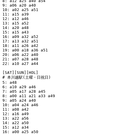
8: a12 a25 a40 a54

9: a06 a20 a40

10: a02 a25 a51

11: a15 a39

12: a12 a46

13: a15 a52

14: a20 a48

15: a15 a43

16: a09 a32 a52

17: a13 a32 a51

18: a11 a26 a42

19: a00 a18 a36 a51

20: a06 a22 a40

21: a07 a28 a48

22: a10 a27 a44

[SAT][SUN][HOL]

# 本川越駅(土曜・日祝日)

5: a48

6: a10 a29 a46

7: a05 a17 a28 a45

8: a00 a11 a21 a33 a49

9: a05 a24 a40

10: a04 a24 a46

11: a08 a42

12: a16 a49

13: a22 a56

14: a22 a50

15: a12 a34

16: a00 a25 a50
