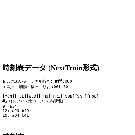
時刻表データ (NextTrain形式)
a:ふれあいターミナル行き;;#ff0000

b:朝日・朝陽・榎戸回り;;#00ff00

[MON][TUE][WED][THU][FRI][SUN][SAT][HOL]

#ふれあいバス北コース 八街駅北口

9: a34 

12: a29 b40

16: a04 b41
