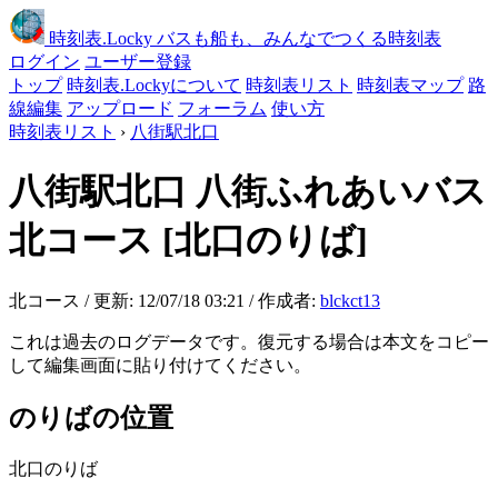
時刻表
.Locky
バスも船も、みんなでつくる時刻表
ログイン
ユーザー登録
トップ
時刻表.Lockyについて
時刻表リスト
時刻表マップ
路
線編集
アップロード
フォーラム
使い方
時刻表リスト
›
八街駅北口
八街駅北口
八街ふれあいバス
北コース
[北口のりば]
北コース / 更新: 12/07/18 03:21 / 作成者:
blckct13
これは過去のログデータです。復元する場合は本文をコピー
して編集画面に貼り付けてください。
のりばの位置
北口のりば