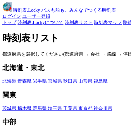
時刻表
.Locky
バスも船も、みんなでつくる時刻表
ログイン
ユーザー登録
トップ
時刻表.Lockyについて
時刻表リスト
時刻表マップ
路
時刻表リスト
都道府県を選択してください(都道府県 → 会社 → 路線 → 
北海道・東北
北海道
青森県
岩手県
宮城県
秋田県
山形県
福島県
関東
茨城県
栃木県
群馬県
埼玉県
千葉県
東京都
神奈川県
中部