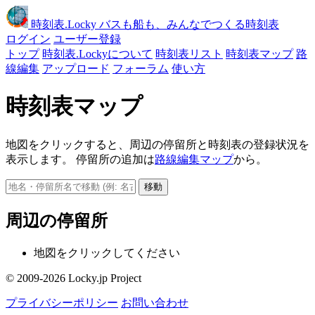
時刻表
.Locky
バスも船も、みんなでつくる時刻表
ログイン
ユーザー登録
トップ
時刻表.Lockyについて
時刻表リスト
時刻表マップ
路
線編集
アップロード
フォーラム
使い方
時刻表マップ
地図をクリックすると、周辺の停留所と時刻表の登録状況を
表示します。 停留所の追加は
路線編集マップ
から。
移動
周辺の停留所
地図をクリックしてください
© 2009-2026 Locky.jp Project
プライバシーポリシー
お問い合わせ