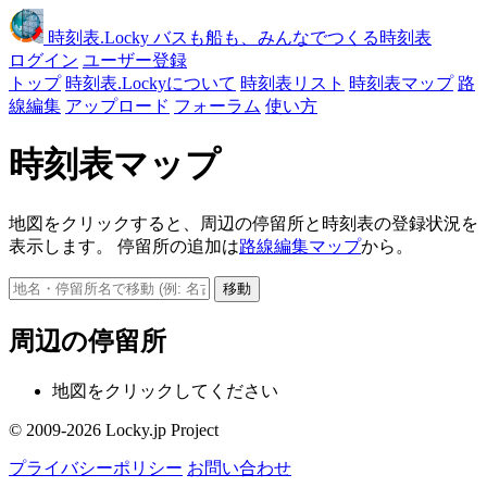
時刻表
.Locky
バスも船も、みんなでつくる時刻表
ログイン
ユーザー登録
トップ
時刻表.Lockyについて
時刻表リスト
時刻表マップ
路
線編集
アップロード
フォーラム
使い方
時刻表マップ
地図をクリックすると、周辺の停留所と時刻表の登録状況を
表示します。 停留所の追加は
路線編集マップ
から。
移動
周辺の停留所
地図をクリックしてください
© 2009-2026 Locky.jp Project
プライバシーポリシー
お問い合わせ