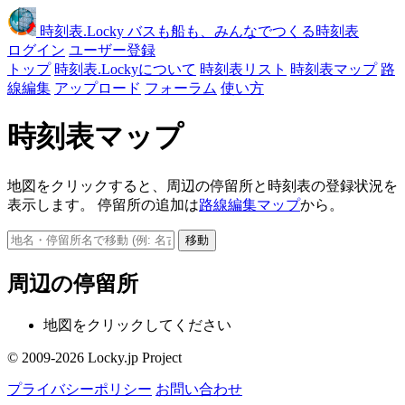
時刻表
.Locky
バスも船も、みんなでつくる時刻表
ログイン
ユーザー登録
トップ
時刻表.Lockyについて
時刻表リスト
時刻表マップ
路
線編集
アップロード
フォーラム
使い方
時刻表マップ
地図をクリックすると、周辺の停留所と時刻表の登録状況を
表示します。 停留所の追加は
路線編集マップ
から。
移動
周辺の停留所
地図をクリックしてください
© 2009-2026 Locky.jp Project
プライバシーポリシー
お問い合わせ