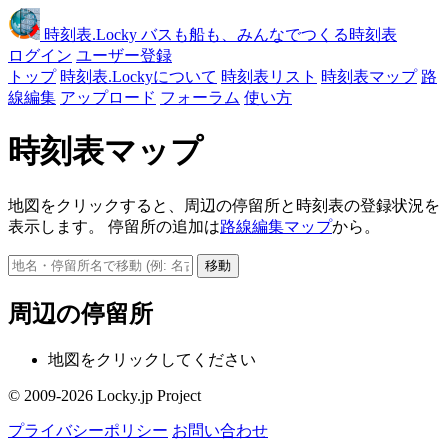
時刻表
.Locky
バスも船も、みんなでつくる時刻表
ログイン
ユーザー登録
トップ
時刻表.Lockyについて
時刻表リスト
時刻表マップ
路
線編集
アップロード
フォーラム
使い方
時刻表マップ
地図をクリックすると、周辺の停留所と時刻表の登録状況を
表示します。 停留所の追加は
路線編集マップ
から。
移動
周辺の停留所
地図をクリックしてください
© 2009-2026 Locky.jp Project
プライバシーポリシー
お問い合わせ