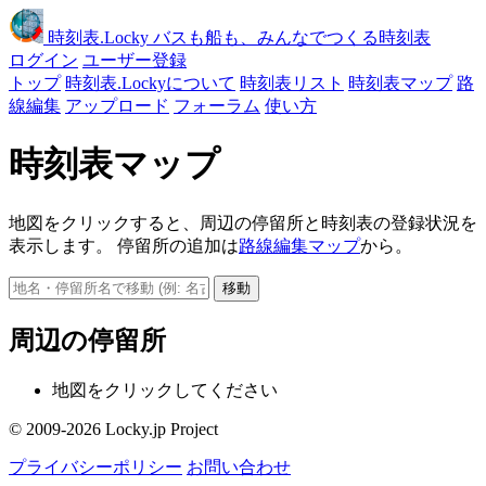
時刻表
.Locky
バスも船も、みんなでつくる時刻表
ログイン
ユーザー登録
トップ
時刻表.Lockyについて
時刻表リスト
時刻表マップ
路
線編集
アップロード
フォーラム
使い方
時刻表マップ
地図をクリックすると、周辺の停留所と時刻表の登録状況を
表示します。 停留所の追加は
路線編集マップ
から。
移動
周辺の停留所
地図をクリックしてください
© 2009-2026 Locky.jp Project
プライバシーポリシー
お問い合わせ