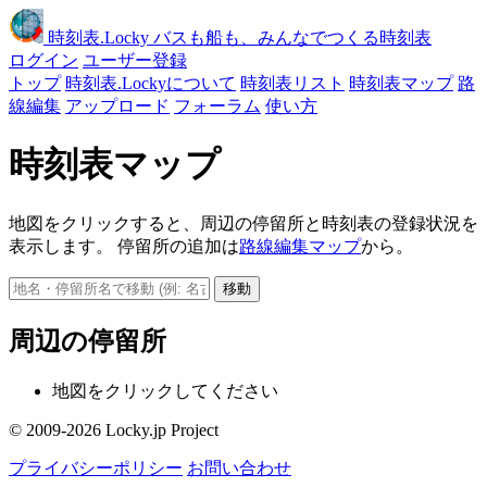
時刻表
.Locky
バスも船も、みんなでつくる時刻表
ログイン
ユーザー登録
トップ
時刻表.Lockyについて
時刻表リスト
時刻表マップ
路
線編集
アップロード
フォーラム
使い方
時刻表マップ
地図をクリックすると、周辺の停留所と時刻表の登録状況を
表示します。 停留所の追加は
路線編集マップ
から。
移動
周辺の停留所
地図をクリックしてください
© 2009-2026 Locky.jp Project
プライバシーポリシー
お問い合わせ