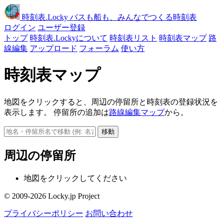
時刻表
.Locky
バスも船も、みんなでつくる時刻表
ログイン
ユーザー登録
トップ
時刻表.Lockyについて
時刻表リスト
時刻表マップ
路
線編集
アップロード
フォーラム
使い方
時刻表マップ
地図をクリックすると、周辺の停留所と時刻表の登録状況を
表示します。 停留所の追加は
路線編集マップ
から。
移動
周辺の停留所
地図をクリックしてください
© 2009-2026 Locky.jp Project
プライバシーポリシー
お問い合わせ