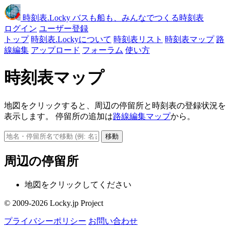
時刻表
.Locky
バスも船も、みんなでつくる時刻表
ログイン
ユーザー登録
トップ
時刻表.Lockyについて
時刻表リスト
時刻表マップ
路
線編集
アップロード
フォーラム
使い方
時刻表マップ
地図をクリックすると、周辺の停留所と時刻表の登録状況を
表示します。 停留所の追加は
路線編集マップ
から。
移動
周辺の停留所
地図をクリックしてください
© 2009-2026 Locky.jp Project
プライバシーポリシー
お問い合わせ