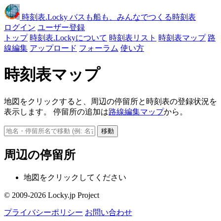
時刻表
.Locky
バスも船も、みんなでつくる時刻表
ログイン
ユーザー登録
トップ
時刻表.Lockyについて
時刻表リスト
時刻表マップ
路
線編集
アップロード
フォーラム
使い方
時刻表マップ
地図をクリックすると、周辺の停留所と時刻表の登録状況を
表示します。 停留所の追加は
路線編集マップ
から。
移動
周辺の停留所
地図をクリックしてください
© 2009-2026 Locky.jp Project
プライバシーポリシー
お問い合わせ