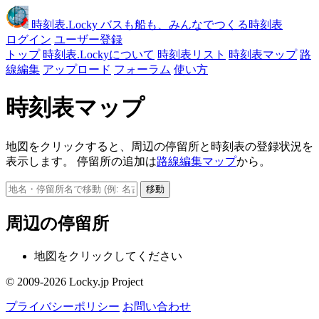
時刻表
.Locky
バスも船も、みんなでつくる時刻表
ログイン
ユーザー登録
トップ
時刻表.Lockyについて
時刻表リスト
時刻表マップ
路
線編集
アップロード
フォーラム
使い方
時刻表マップ
地図をクリックすると、周辺の停留所と時刻表の登録状況を
表示します。 停留所の追加は
路線編集マップ
から。
移動
周辺の停留所
地図をクリックしてください
© 2009-2026 Locky.jp Project
プライバシーポリシー
お問い合わせ