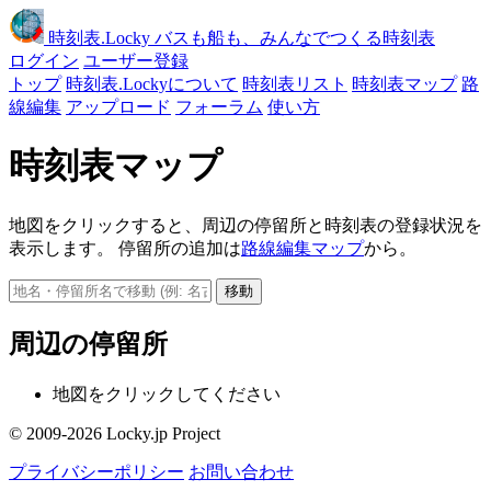
時刻表
.Locky
バスも船も、みんなでつくる時刻表
ログイン
ユーザー登録
トップ
時刻表.Lockyについて
時刻表リスト
時刻表マップ
路
線編集
アップロード
フォーラム
使い方
時刻表マップ
地図をクリックすると、周辺の停留所と時刻表の登録状況を
表示します。 停留所の追加は
路線編集マップ
から。
移動
周辺の停留所
地図をクリックしてください
© 2009-2026 Locky.jp Project
プライバシーポリシー
お問い合わせ