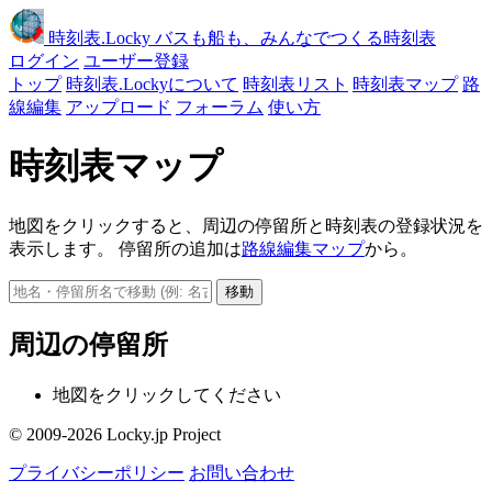
時刻表
.Locky
バスも船も、みんなでつくる時刻表
ログイン
ユーザー登録
トップ
時刻表.Lockyについて
時刻表リスト
時刻表マップ
路
線編集
アップロード
フォーラム
使い方
時刻表マップ
地図をクリックすると、周辺の停留所と時刻表の登録状況を
表示します。 停留所の追加は
路線編集マップ
から。
移動
周辺の停留所
地図をクリックしてください
© 2009-2026 Locky.jp Project
プライバシーポリシー
お問い合わせ