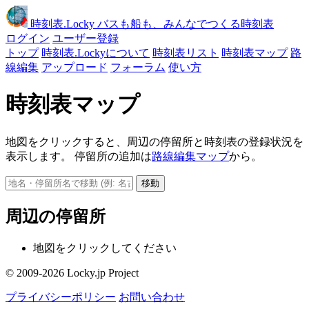
時刻表
.Locky
バスも船も、みんなでつくる時刻表
ログイン
ユーザー登録
トップ
時刻表.Lockyについて
時刻表リスト
時刻表マップ
路
線編集
アップロード
フォーラム
使い方
時刻表マップ
地図をクリックすると、周辺の停留所と時刻表の登録状況を
表示します。 停留所の追加は
路線編集マップ
から。
移動
周辺の停留所
地図をクリックしてください
© 2009-2026 Locky.jp Project
プライバシーポリシー
お問い合わせ