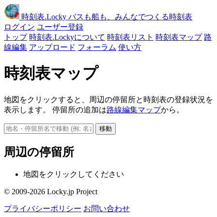
時刻表
.Locky
バスも船も、みんなでつくる時刻表
ログイン
ユーザー登録
トップ
時刻表.Lockyについて
時刻表リスト
時刻表マップ
路
線編集
アップロード
フォーラム
使い方
時刻表マップ
地図をクリックすると、周辺の停留所と時刻表の登録状況を
表示します。 停留所の追加は
路線編集マップ
から。
移動
周辺の停留所
地図をクリックしてください
© 2009-2026 Locky.jp Project
プライバシーポリシー
お問い合わせ