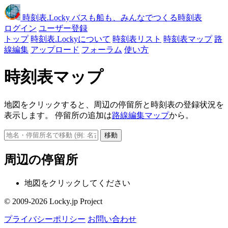
時刻表
.Locky
バスも船も、みんなでつくる時刻表
ログイン
ユーザー登録
トップ
時刻表.Lockyについて
時刻表リスト
時刻表マップ
路
線編集
アップロード
フォーラム
使い方
時刻表マップ
地図をクリックすると、周辺の停留所と時刻表の登録状況を
表示します。 停留所の追加は
路線編集マップ
から。
移動
周辺の停留所
地図をクリックしてください
© 2009-2026 Locky.jp Project
プライバシーポリシー
お問い合わせ