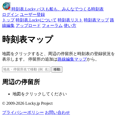
時刻表
.Locky
バスも船も、みんなでつくる時刻表
ログイン
ユーザー登録
トップ
時刻表.Lockyについて
時刻表リスト
時刻表マップ
路
線編集
アップロード
フォーラム
使い方
時刻表マップ
地図をクリックすると、周辺の停留所と時刻表の登録状況を
表示します。 停留所の追加は
路線編集マップ
から。
移動
周辺の停留所
地図をクリックしてください
© 2009-2026 Locky.jp Project
プライバシーポリシー
お問い合わせ