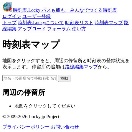
時刻表
.Locky
バスも船も、みんなでつくる時刻表
ログイン
ユーザー登録
トップ
時刻表.Lockyについて
時刻表リスト
時刻表マップ
路
線編集
アップロード
フォーラム
使い方
時刻表マップ
地図をクリックすると、周辺の停留所と時刻表の登録状況を
表示します。 停留所の追加は
路線編集マップ
から。
移動
周辺の停留所
地図をクリックしてください
© 2009-2026 Locky.jp Project
プライバシーポリシー
お問い合わせ