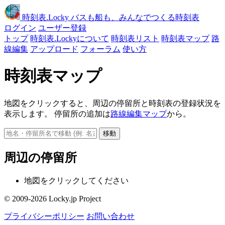
時刻表
.Locky
バスも船も、みんなでつくる時刻表
ログイン
ユーザー登録
トップ
時刻表.Lockyについて
時刻表リスト
時刻表マップ
路
線編集
アップロード
フォーラム
使い方
時刻表マップ
地図をクリックすると、周辺の停留所と時刻表の登録状況を
表示します。 停留所の追加は
路線編集マップ
から。
移動
周辺の停留所
地図をクリックしてください
© 2009-2026 Locky.jp Project
プライバシーポリシー
お問い合わせ