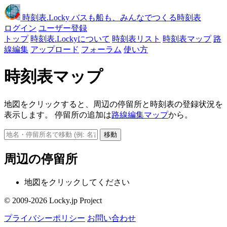
時刻表
.Locky
バスも船も、みんなでつくる時刻表
ログイン
ユーザー登録
トップ
時刻表.Lockyについて
時刻表リスト
時刻表マップ
路
線編集
アップロード
フォーラム
使い方
時刻表マップ
地図をクリックすると、周辺の停留所と時刻表の登録状況を
表示します。 停留所の追加は
路線編集マップ
から。
移動
周辺の停留所
地図をクリックしてください
© 2009-2026 Locky.jp Project
プライバシーポリシー
お問い合わせ