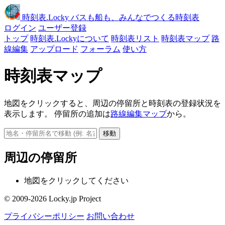
時刻表
.Locky
バスも船も、みんなでつくる時刻表
ログイン
ユーザー登録
トップ
時刻表.Lockyについて
時刻表リスト
時刻表マップ
路
線編集
アップロード
フォーラム
使い方
時刻表マップ
地図をクリックすると、周辺の停留所と時刻表の登録状況を
表示します。 停留所の追加は
路線編集マップ
から。
移動
周辺の停留所
地図をクリックしてください
© 2009-2026 Locky.jp Project
プライバシーポリシー
お問い合わせ