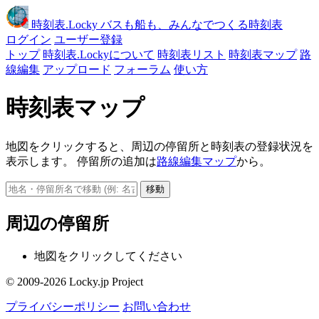
時刻表
.Locky
バスも船も、みんなでつくる時刻表
ログイン
ユーザー登録
トップ
時刻表.Lockyについて
時刻表リスト
時刻表マップ
路
線編集
アップロード
フォーラム
使い方
時刻表マップ
地図をクリックすると、周辺の停留所と時刻表の登録状況を
表示します。 停留所の追加は
路線編集マップ
から。
移動
周辺の停留所
地図をクリックしてください
© 2009-2026 Locky.jp Project
プライバシーポリシー
お問い合わせ