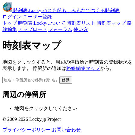
時刻表
.Locky
バスも船も、みんなでつくる時刻表
ログイン
ユーザー登録
トップ
時刻表.Lockyについて
時刻表リスト
時刻表マップ
路
線編集
アップロード
フォーラム
使い方
時刻表マップ
地図をクリックすると、周辺の停留所と時刻表の登録状況を
表示します。 停留所の追加は
路線編集マップ
から。
移動
周辺の停留所
地図をクリックしてください
© 2009-2026 Locky.jp Project
プライバシーポリシー
お問い合わせ