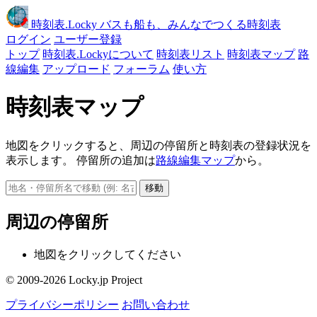
時刻表
.Locky
バスも船も、みんなでつくる時刻表
ログイン
ユーザー登録
トップ
時刻表.Lockyについて
時刻表リスト
時刻表マップ
路
線編集
アップロード
フォーラム
使い方
時刻表マップ
地図をクリックすると、周辺の停留所と時刻表の登録状況を
表示します。 停留所の追加は
路線編集マップ
から。
移動
周辺の停留所
地図をクリックしてください
© 2009-2026 Locky.jp Project
プライバシーポリシー
お問い合わせ