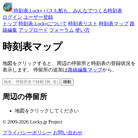
時刻表
.Locky
バスも船も、みんなでつくる時刻表
ログイン
ユーザー登録
トップ
時刻表.Lockyについて
時刻表リスト
時刻表マップ
路
線編集
アップロード
フォーラム
使い方
時刻表マップ
地図をクリックすると、周辺の停留所と時刻表の登録状況を
表示します。 停留所の追加は
路線編集マップ
から。
移動
周辺の停留所
地図をクリックしてください
© 2009-2026 Locky.jp Project
プライバシーポリシー
お問い合わせ