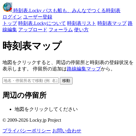
時刻表
.Locky
バスも船も、みんなでつくる時刻表
ログイン
ユーザー登録
トップ
時刻表.Lockyについて
時刻表リスト
時刻表マップ
路
線編集
アップロード
フォーラム
使い方
時刻表マップ
地図をクリックすると、周辺の停留所と時刻表の登録状況を
表示します。 停留所の追加は
路線編集マップ
から。
移動
周辺の停留所
地図をクリックしてください
© 2009-2026 Locky.jp Project
プライバシーポリシー
お問い合わせ