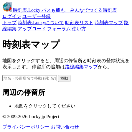
時刻表
.Locky
バスも船も、みんなでつくる時刻表
ログイン
ユーザー登録
トップ
時刻表.Lockyについて
時刻表リスト
時刻表マップ
路
線編集
アップロード
フォーラム
使い方
時刻表マップ
地図をクリックすると、周辺の停留所と時刻表の登録状況を
表示します。 停留所の追加は
路線編集マップ
から。
移動
周辺の停留所
地図をクリックしてください
© 2009-2026 Locky.jp Project
プライバシーポリシー
お問い合わせ