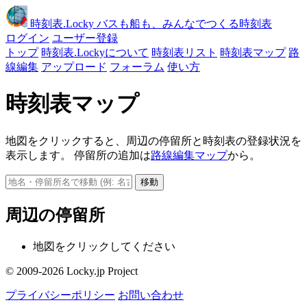
時刻表
.Locky
バスも船も、みんなでつくる時刻表
ログイン
ユーザー登録
トップ
時刻表.Lockyについて
時刻表リスト
時刻表マップ
路
線編集
アップロード
フォーラム
使い方
時刻表マップ
地図をクリックすると、周辺の停留所と時刻表の登録状況を
表示します。 停留所の追加は
路線編集マップ
から。
移動
周辺の停留所
地図をクリックしてください
© 2009-2026 Locky.jp Project
プライバシーポリシー
お問い合わせ