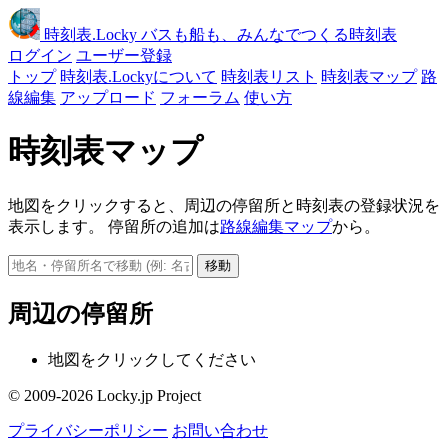
時刻表
.Locky
バスも船も、みんなでつくる時刻表
ログイン
ユーザー登録
トップ
時刻表.Lockyについて
時刻表リスト
時刻表マップ
路
線編集
アップロード
フォーラム
使い方
時刻表マップ
地図をクリックすると、周辺の停留所と時刻表の登録状況を
表示します。 停留所の追加は
路線編集マップ
から。
移動
周辺の停留所
地図をクリックしてください
© 2009-2026 Locky.jp Project
プライバシーポリシー
お問い合わせ