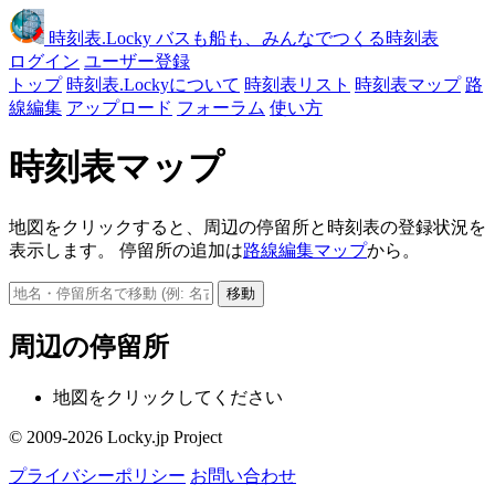
時刻表
.Locky
バスも船も、みんなでつくる時刻表
ログイン
ユーザー登録
トップ
時刻表.Lockyについて
時刻表リスト
時刻表マップ
路
線編集
アップロード
フォーラム
使い方
時刻表マップ
地図をクリックすると、周辺の停留所と時刻表の登録状況を
表示します。 停留所の追加は
路線編集マップ
から。
移動
周辺の停留所
地図をクリックしてください
© 2009-2026 Locky.jp Project
プライバシーポリシー
お問い合わせ