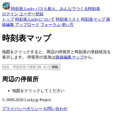
時刻表
.Locky
バスも船も、みんなでつくる時刻表
ログイン
ユーザー登録
トップ
時刻表.Lockyについて
時刻表リスト
時刻表マップ
路
線編集
アップロード
フォーラム
使い方
時刻表マップ
地図をクリックすると、周辺の停留所と時刻表の登録状況を
表示します。 停留所の追加は
路線編集マップ
から。
移動
周辺の停留所
地図をクリックしてください
© 2009-2026 Locky.jp Project
プライバシーポリシー
お問い合わせ