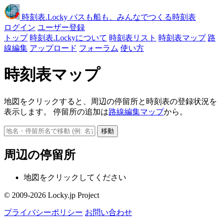
時刻表
.Locky
バスも船も、みんなでつくる時刻表
ログイン
ユーザー登録
トップ
時刻表.Lockyについて
時刻表リスト
時刻表マップ
路
線編集
アップロード
フォーラム
使い方
時刻表マップ
地図をクリックすると、周辺の停留所と時刻表の登録状況を
表示します。 停留所の追加は
路線編集マップ
から。
移動
周辺の停留所
地図をクリックしてください
© 2009-2026 Locky.jp Project
プライバシーポリシー
お問い合わせ