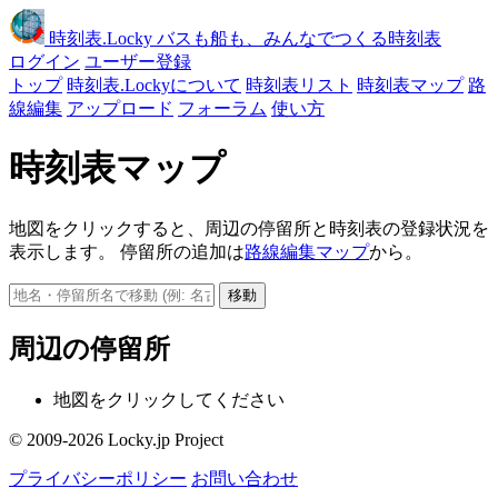
時刻表
.Locky
バスも船も、みんなでつくる時刻表
ログイン
ユーザー登録
トップ
時刻表.Lockyについて
時刻表リスト
時刻表マップ
路
線編集
アップロード
フォーラム
使い方
時刻表マップ
地図をクリックすると、周辺の停留所と時刻表の登録状況を
表示します。 停留所の追加は
路線編集マップ
から。
移動
周辺の停留所
地図をクリックしてください
© 2009-2026 Locky.jp Project
プライバシーポリシー
お問い合わせ