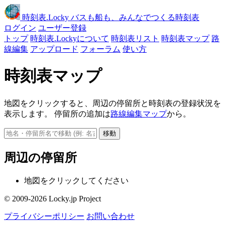
時刻表
.Locky
バスも船も、みんなでつくる時刻表
ログイン
ユーザー登録
トップ
時刻表.Lockyについて
時刻表リスト
時刻表マップ
路
線編集
アップロード
フォーラム
使い方
時刻表マップ
地図をクリックすると、周辺の停留所と時刻表の登録状況を
表示します。 停留所の追加は
路線編集マップ
から。
移動
周辺の停留所
地図をクリックしてください
© 2009-2026 Locky.jp Project
プライバシーポリシー
お問い合わせ