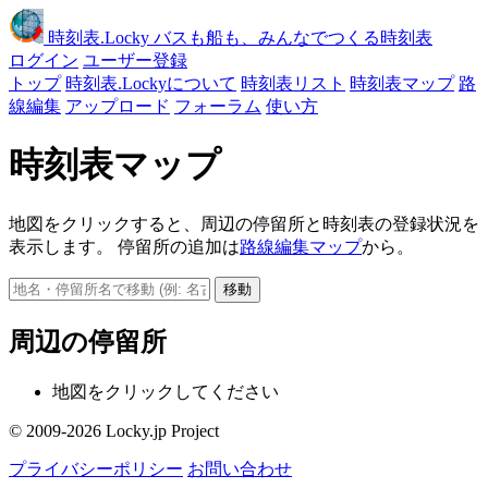
時刻表
.Locky
バスも船も、みんなでつくる時刻表
ログイン
ユーザー登録
トップ
時刻表.Lockyについて
時刻表リスト
時刻表マップ
路
線編集
アップロード
フォーラム
使い方
時刻表マップ
地図をクリックすると、周辺の停留所と時刻表の登録状況を
表示します。 停留所の追加は
路線編集マップ
から。
移動
周辺の停留所
地図をクリックしてください
© 2009-2026 Locky.jp Project
プライバシーポリシー
お問い合わせ