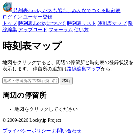
時刻表
.Locky
バスも船も、みんなでつくる時刻表
ログイン
ユーザー登録
トップ
時刻表.Lockyについて
時刻表リスト
時刻表マップ
路
線編集
アップロード
フォーラム
使い方
時刻表マップ
地図をクリックすると、周辺の停留所と時刻表の登録状況を
表示します。 停留所の追加は
路線編集マップ
から。
移動
周辺の停留所
地図をクリックしてください
© 2009-2026 Locky.jp Project
プライバシーポリシー
お問い合わせ