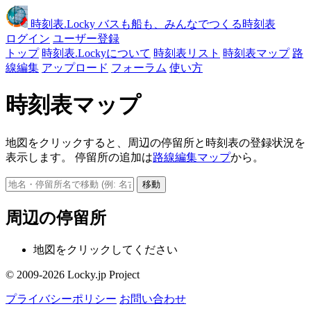
時刻表
.Locky
バスも船も、みんなでつくる時刻表
ログイン
ユーザー登録
トップ
時刻表.Lockyについて
時刻表リスト
時刻表マップ
路
線編集
アップロード
フォーラム
使い方
時刻表マップ
地図をクリックすると、周辺の停留所と時刻表の登録状況を
表示します。 停留所の追加は
路線編集マップ
から。
移動
周辺の停留所
地図をクリックしてください
© 2009-2026 Locky.jp Project
プライバシーポリシー
お問い合わせ