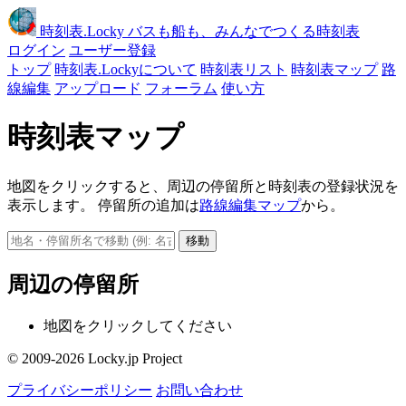
時刻表
.Locky
バスも船も、みんなでつくる時刻表
ログイン
ユーザー登録
トップ
時刻表.Lockyについて
時刻表リスト
時刻表マップ
路
線編集
アップロード
フォーラム
使い方
時刻表マップ
地図をクリックすると、周辺の停留所と時刻表の登録状況を
表示します。 停留所の追加は
路線編集マップ
から。
移動
周辺の停留所
地図をクリックしてください
© 2009-2026 Locky.jp Project
プライバシーポリシー
お問い合わせ